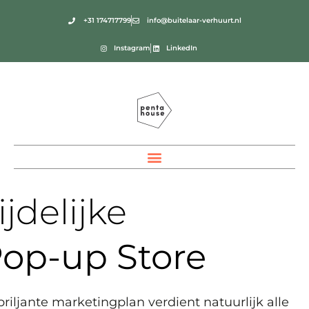
+31 174717799
info@buitelaar-verhuurt.nl
Instagram
LinkedIn
ijdelijke
op-up Store
briljante marketingplan verdient natuurlijk alle