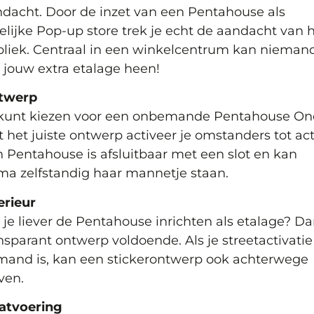
dacht. Door de inzet van een Pentahouse als
delijke Pop-up store trek je echt de aandacht van 
liek. Centraal in een winkelcentrum kan nieman
jouw extra etalage heen!
twerp
 kunt kiezen voor een onbemande Pentahouse On
 het juiste ontwerp activeer je omstanders tot act
 Pentahouse is afsluitbaar met een slot en kan
ma zelfstandig haar mannetje staan.
erieur
 je liever de Pentahouse inrichten als etalage? Da
nsparant ontwerp voldoende. Als je streetactivatie
and is, kan een stickerontwerp ook achterwege
jven.
atvoering